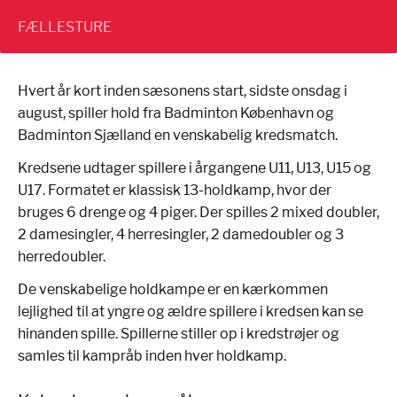
FÆLLESTURE
Hvert år kort inden sæsonens start, sidste onsdag i
august, spiller hold fra Badminton København og
Badminton Sjælland en venskabelig kredsmatch.
Kredsene udtager spillere i årgangene U11, U13, U15 og
U17. Formatet er klassisk 13-holdkamp, hvor der
bruges 6 drenge og 4 piger. Der spilles 2 mixed doubler,
2 damesingler, 4 herresingler, 2 damedoubler og 3
herredoubler.
De venskabelige holdkampe er en kærkommen
lejlighed til at yngre og ældre spillere i kredsen kan se
hinanden spille. Spillerne stiller op i kredstrøjer og
samles til kampråb inden hver holdkamp.