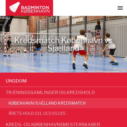
Kredsmatch København vs
Sjælland
UNGDOM
TRÆNINGSSAMLINGER OG KREDSHOLD
KØBENHAVN/SJÆLLAND KREDSMATCH
ÅRETS HOLD U11, U13 OG U15
KREDS- OG KØBENHAVNSMESTERSKABER