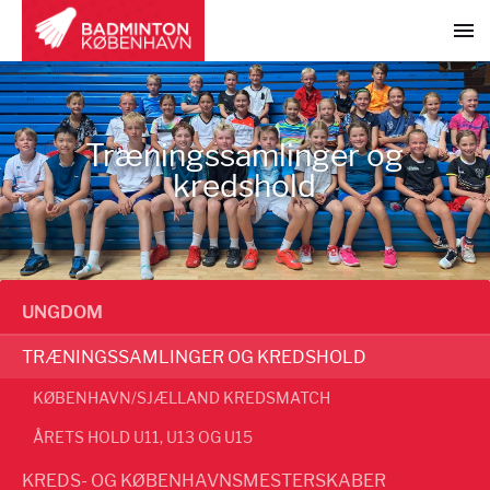
Træningssamlinger og
kredshold
UNGDOM
TRÆNINGSSAMLINGER OG KREDSHOLD
KØBENHAVN/SJÆLLAND KREDSMATCH
ÅRETS HOLD U11, U13 OG U15
KREDS- OG KØBENHAVNSMESTERSKABER