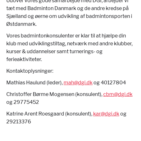
Udover vores gode samarbejde med DGI, arbejder vi
tæt med Badminton Danmark og de andre kredse på
Sjælland og øerne om udvikling af badmintonsporten i
Østdanmark.
Vores badmintonkonsulenter er klar til at hjælpe din
klub med udviklingstiltag, netværk med andre klubber,
kurser & uddannelser samt turnerings- og
ferieaktiviteter.
Kontaktoplysninger:
Mathias Haulund (leder),
mah@dgi.dk
og 40127804
Christoffer Børme Mogensen (konsulent),
cbm@dgi.dk
og 29775452
Katrine Arent Roesgaard (konsulent),
kar@dgi.dk
og
29213376