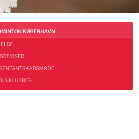
DMINTON KØBENHAVN
RELSE
SBEVISER
SENTANTSKABSMØDE
ENS KLUBBER