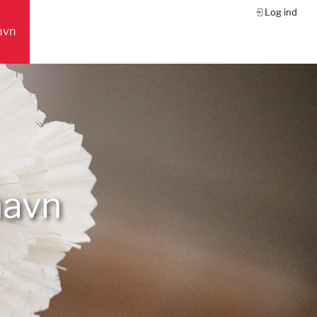
Log ind
avn
havn