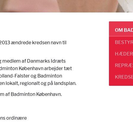
OM BA
BESTY
I 2013 ændrede kredsen navn til
HÆDER
g medlem af Danmarks Idræts
REPRÆ
adminton København arbejder tæt
olland-Falster og Badminton
KREDS
lokalt, regionalt og på landsplan.
edlem af Badminton København.
ens ordinære