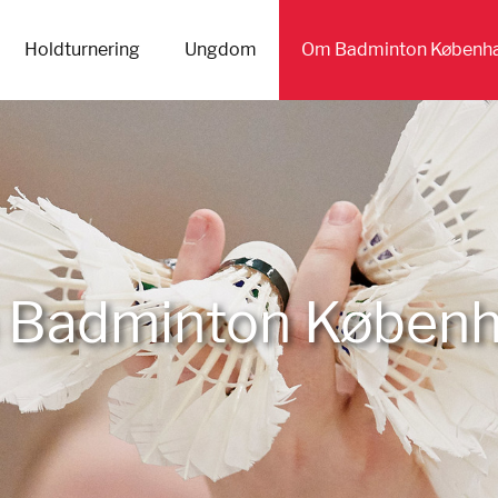
Holdturnering
Ungdom
Om Badminton Københ
Badminton Køben