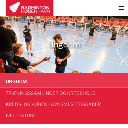
Ungdom
UNGDOM
TRÆNINGSSAMLINGER OG KREDSHOLD
KREDS- OG KØBENHAVNSMESTERSKABER
FÆLLESTURE