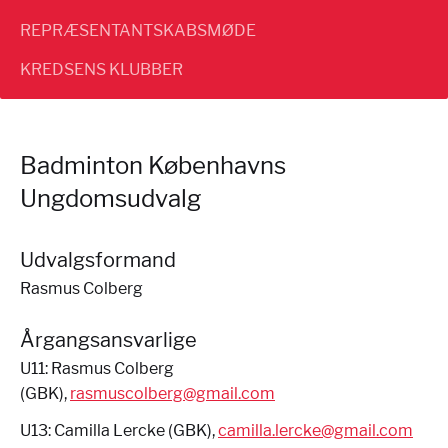
REPRÆSENTANTSKABSMØDE
KREDSENS KLUBBER
Badminton Københavns
Ungdomsudvalg
Udvalgsformand
Rasmus Colberg
Årgangsansvarlige
U11: Rasmus Colberg
(GBK),
rasmuscolberg@gmail.com
U13: Camilla Lercke (GBK),
camilla.lercke@gmail.com