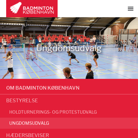
Ungdomsudvalg
OM BADMINTON KØBENHAVN
BESTYRELSE
HOLDTURNERINGS- OG PROTESTUDVALG
UNGDOMSUDVALG
HÆDERSBEVISER